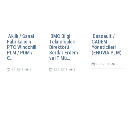
Akıllı / Sanal
BMC Bilgi
Dassault /
Fabrika için
Teknolojileri
CADEM
PTC Windchill
Direktörü
Yöneticileri
PLM / PDM /
Serdar Erdem
(ENOVIA PLM)
C...
ve IT Mü...
23-7-2018
1
6-9-2018
1
23-7-2018
1